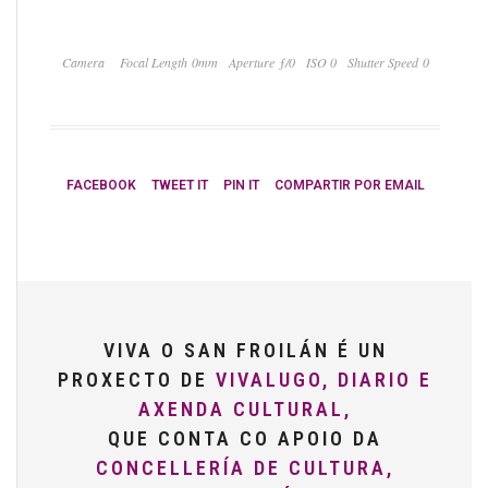
Camera
Focal Length 0mm
Aperture ƒ/0
ISO 0
Shutter Speed 0
FACEBOOK
TWEET IT
PIN IT
COMPARTIR POR EMAIL
VIVA O SAN FROILÁN É UN
PROXECTO DE
VIVALUGO, DIARIO E
AXENDA CULTURAL,
QUE CONTA CO APOIO DA
CONCELLERÍA DE CULTURA,