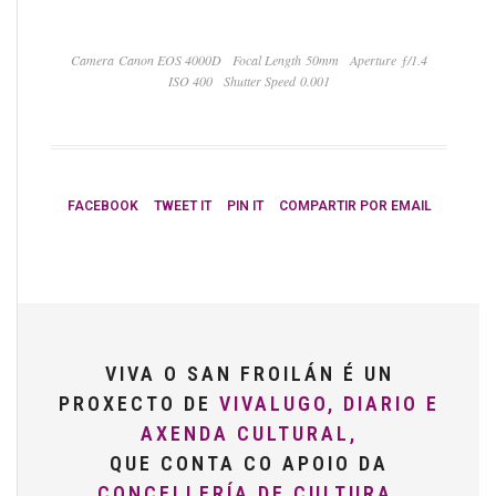
Camera Canon EOS 4000D
Focal Length 50mm
Aperture ƒ/1.4
ISO 400
Shutter Speed 0.001
FACEBOOK
TWEET IT
PIN IT
COMPARTIR POR EMAIL
VIVA O SAN FROILÁN É UN
PROXECTO DE
VIVALUGO, DIARIO E
AXENDA CULTURAL,
QUE CONTA CO APOIO DA
CONCELLERÍA DE CULTURA,