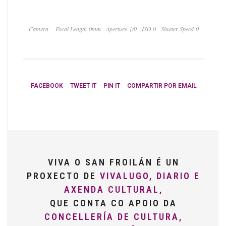
Camera
Focal Length 0mm
Aperture ƒ/0
ISO 0
Shutter Speed 0
FACEBOOK
TWEET IT
PIN IT
COMPARTIR POR EMAIL
VIVA O SAN FROILÁN É UN
PROXECTO DE
VIVALUGO, DIARIO E
AXENDA CULTURAL,
QUE CONTA CO APOIO DA
CONCELLERÍA DE CULTURA,