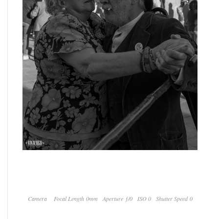
Camera
Focal Length 0mm
Aperture ƒ/0
ISO 0
Shutter Speed 0