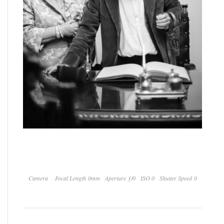
Camera
Focal Length 0mm
Aperture ƒ/0
ISO 0
Shutter Speed 0