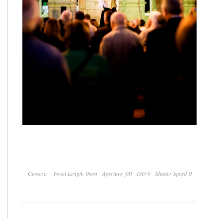
Camera
Focal Length 0mm
Aperture ƒ/0
ISO 0
Shutter Speed 0