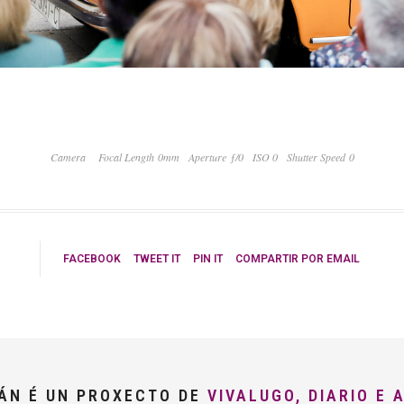
Camera
Focal Length 0mm
Aperture ƒ/0
ISO 0
Shutter Speed 0
FACEBOOK
TWEET IT
PIN IT
COMPARTIR POR EMAIL
LÁN É UN PROXECTO DE
VIVALUGO, DIARIO E 