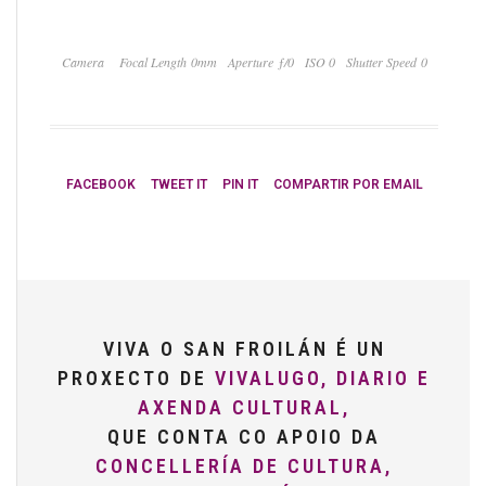
Camera
Focal Length 0mm
Aperture ƒ/0
ISO 0
Shutter Speed 0
FACEBOOK
TWEET IT
PIN IT
COMPARTIR POR EMAIL
VIVA O SAN FROILÁN É UN
PROXECTO DE
VIVALUGO, DIARIO E
AXENDA CULTURAL,
QUE CONTA CO APOIO DA
CONCELLERÍA DE CULTURA,