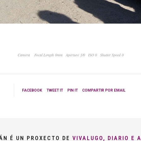
Camera
Focal Length 0mm
Aperture ƒ/0
ISO 0
Shutter Speed 0
FACEBOOK
TWEET IT
PIN IT
COMPARTIR POR EMAIL
LÁN É UN PROXECTO DE
VIVALUGO, DIARIO E 