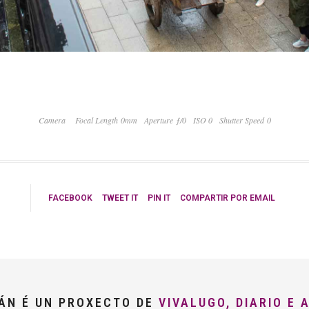
Camera
Focal Length 0mm
Aperture ƒ/0
ISO 0
Shutter Speed 0
FACEBOOK
TWEET IT
PIN IT
COMPARTIR POR EMAIL
LÁN É UN PROXECTO DE
VIVALUGO, DIARIO E 