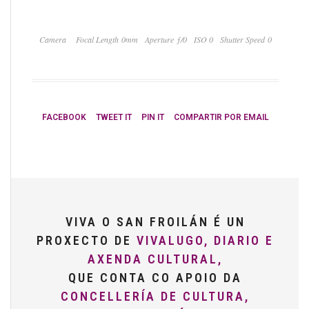
Camera
Focal Length 0mm
Aperture ƒ/0
ISO 0
Shutter Speed 0
FACEBOOK
TWEET IT
PIN IT
COMPARTIR POR EMAIL
VIVA O SAN FROILÁN É UN
PROXECTO DE
VIVALUGO, DIARIO E
AXENDA CULTURAL,
QUE CONTA CO APOIO DA
CONCELLERÍA DE CULTURA,