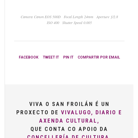
Camera Canon EOS 500D
Focal Length 24mm
Aperture ƒ/2.8
ISO 400
Shutter Speed 0.005
FACEBOOK
TWEET IT
PIN IT
COMPARTIR POR EMAIL
VIVA O SAN FROILÁN É UN
PROXECTO DE
VIVALUGO, DIARIO E
AXENDA CULTURAL,
QUE CONTA CO APOIO DA
CONCELLERÍA DE CULTURA,