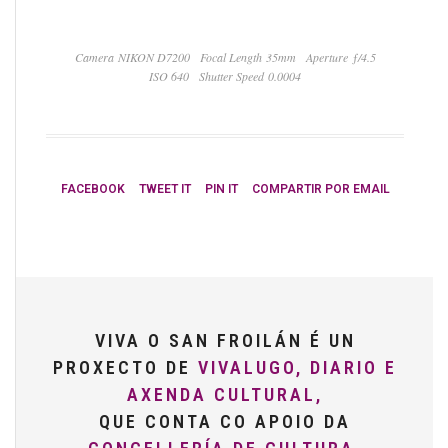
Camera NIKON D7200
Focal Length 35mm
Aperture ƒ/4.5
ISO 640
Shutter Speed 0.0004
FACEBOOK
TWEET IT
PIN IT
COMPARTIR POR EMAIL
VIVA O SAN FROILÁN É UN
PROXECTO DE
VIVALUGO, DIARIO E
AXENDA CULTURAL,
QUE CONTA CO APOIO DA