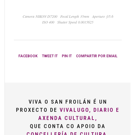
Camera NIKON D7200
Focal Length 35mm
Aperture ƒ/5.6
ISO 400
Shutter Speed 0.0015625
FACEBOOK
TWEET IT
PIN IT
COMPARTIR POR EMAIL
VIVA O SAN FROILÁN É UN
PROXECTO DE
VIVALUGO, DIARIO E
AXENDA CULTURAL,
QUE CONTA CO APOIO DA
CONCELLERÍA DE CULTURA,