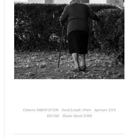
Camera NIKON D7200
Focal Length 35mm
Aperture ƒ/5.6
ISO 640
Shutter Speed 0.008