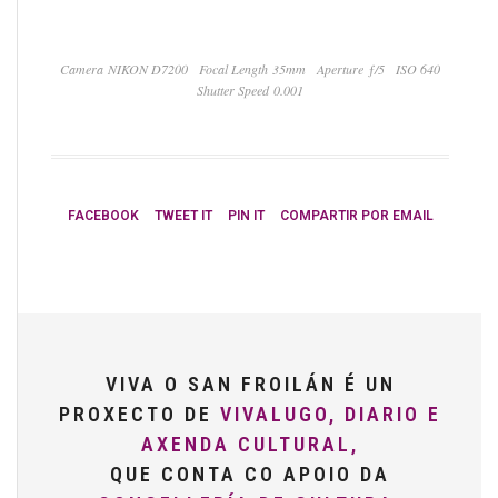
Camera NIKON D7200
Focal Length 35mm
Aperture ƒ/5
ISO 640
Shutter Speed 0.001
FACEBOOK
TWEET IT
PIN IT
COMPARTIR POR EMAIL
VIVA O SAN FROILÁN É UN
PROXECTO DE
VIVALUGO, DIARIO E
AXENDA CULTURAL,
QUE CONTA CO APOIO DA