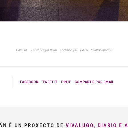
Camera
Focal Length 0mm
Aperture ƒ/0
ISO 0
Shutter Speed 0
FACEBOOK
TWEET IT
PIN IT
COMPARTIR POR EMAIL
LÁN É UN PROXECTO DE
VIVALUGO, DIARIO E 