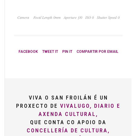
Camera
Focal Length 0mm
Aperture ƒ/0
ISO 0
Shutter Speed 0
FACEBOOK
TWEET IT
PIN IT
COMPARTIR POR EMAIL
VIVA O SAN FROILÁN É UN
PROXECTO DE
VIVALUGO, DIARIO E
AXENDA CULTURAL,
QUE CONTA CO APOIO DA
CONCELLERÍA DE CULTURA,