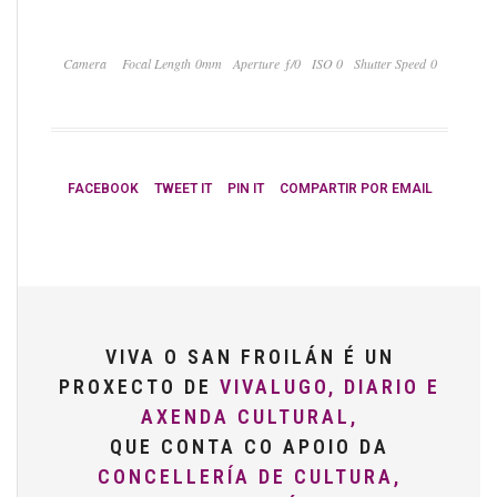
Camera
Focal Length 0mm
Aperture ƒ/0
ISO 0
Shutter Speed 0
FACEBOOK
TWEET IT
PIN IT
COMPARTIR POR EMAIL
VIVA O SAN FROILÁN É UN
PROXECTO DE
VIVALUGO, DIARIO E
AXENDA CULTURAL,
QUE CONTA CO APOIO DA
CONCELLERÍA DE CULTURA,