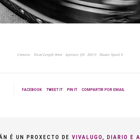
Camera
Focal Length 0mm
Aperture ƒ/0
ISO 0
Shutter Speed 0
FACEBOOK
TWEET IT
PIN IT
COMPARTIR POR EMAIL
LÁN É UN PROXECTO DE
VIVALUGO, DIARIO E 