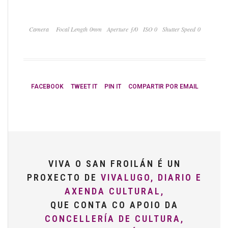
Camera
Focal Length 0mm
Aperture ƒ/0
ISO 0
Shutter Speed 0
FACEBOOK
TWEET IT
PIN IT
COMPARTIR POR EMAIL
VIVA O SAN FROILÁN É UN
PROXECTO DE
VIVALUGO, DIARIO E
AXENDA CULTURAL,
QUE CONTA CO APOIO DA
CONCELLERÍA DE CULTURA,