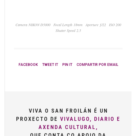
Camera NIKON D5000
Focal Length 18mm
Aperture ƒ/22
ISO 200
Shutter Speed 2.5
FACEBOOK
TWEET IT
PIN IT
COMPARTIR POR EMAIL
VIVA O SAN FROILÁN É UN
PROXECTO DE
VIVALUGO, DIARIO E
AXENDA CULTURAL,
QUE CONTA CO APOIO DA