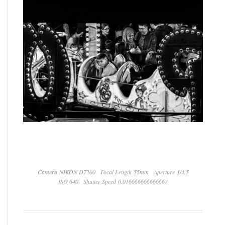
Camera NIKON D7200
Focal Length 55mm
Aperture ƒ/4.5
ISO 640
Shutter Speed 0.016666666666667