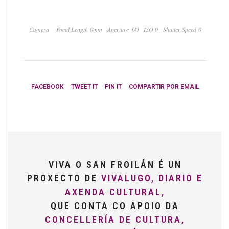
Camera
Focal Length 0mm
Aperture ƒ/0
ISO 0
Shutter Speed 0
FACEBOOK
TWEET IT
PIN IT
COMPARTIR POR EMAIL
VIVA O SAN FROILÁN É UN
PROXECTO DE
VIVALUGO, DIARIO E
AXENDA CULTURAL,
QUE CONTA CO APOIO DA
CONCELLERÍA DE CULTURA,