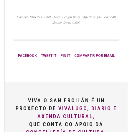
Camera NIKON D7500
Focal Length 0mm
Aperture ƒ/0
ISO 640
Shutter Speed 0.002
FACEBOOK
TWEET IT
PIN IT
COMPARTIR POR EMAIL
VIVA O SAN FROILÁN É UN
PROXECTO DE
VIVALUGO, DIARIO E
AXENDA CULTURAL,
QUE CONTA CO APOIO DA