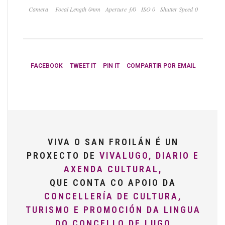
Camera
Focal Length 0mm
Aperture ƒ/0
ISO 0
Shutter Speed 0
FACEBOOK
TWEET IT
PIN IT
COMPARTIR POR EMAIL
VIVA O SAN FROILÁN É UN
PROXECTO DE
VIVALUGO, DIARIO E
AXENDA CULTURAL,
QUE CONTA CO APOIO DA
CONCELLERÍA DE CULTURA,
TURISMO E PROMOCIÓN DA LINGUA
DO CONCELLO DE LUGO