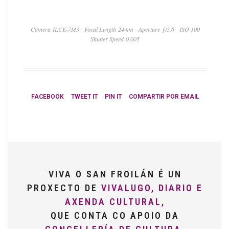
Camera ILCE-7M3
Focal Length 24mm
Aperture ƒ/5.6
ISO 100
Shutter Speed 0.005
FACEBOOK
TWEET IT
PIN IT
COMPARTIR POR EMAIL
VIVA O SAN FROILÁN É UN
PROXECTO DE
VIVALUGO, DIARIO E
AXENDA CULTURAL,
QUE CONTA CO APOIO DA