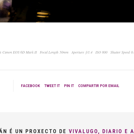
a Canon EOS 6D Mark II
Focal Length 50mm
Aperture ƒ/1.4
ISO 800
Shutter Speed 0
FACEBOOK
TWEET IT
PIN IT
COMPARTIR POR EMAIL
LÁN É UN PROXECTO DE
VIVALUGO, DIARIO E 