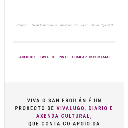
Camera
Focal Length 0mm
Aperture ƒ/0
ISO 0
Shutter Speed 0
FACEBOOK
TWEET IT
PIN IT
COMPARTIR POR EMAIL
VIVA O SAN FROILÁN É UN
PROXECTO DE
VIVALUGO, DIARIO E
AXENDA CULTURAL,
QUE CONTA CO APOIO DA