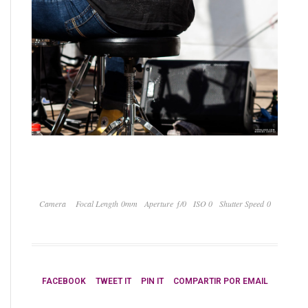
Camera
Focal Length 0mm
Aperture ƒ/0
ISO 0
Shutter Speed 0
FACEBOOK
TWEET IT
PIN IT
COMPARTIR POR EMAIL