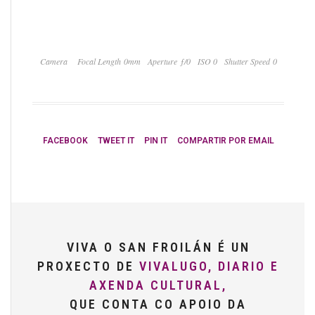
Camera
Focal Length 0mm
Aperture ƒ/0
ISO 0
Shutter Speed 0
FACEBOOK
TWEET IT
PIN IT
COMPARTIR POR EMAIL
VIVA O SAN FROILÁN É UN
PROXECTO DE
VIVALUGO, DIARIO E
AXENDA CULTURAL,
QUE CONTA CO APOIO DA