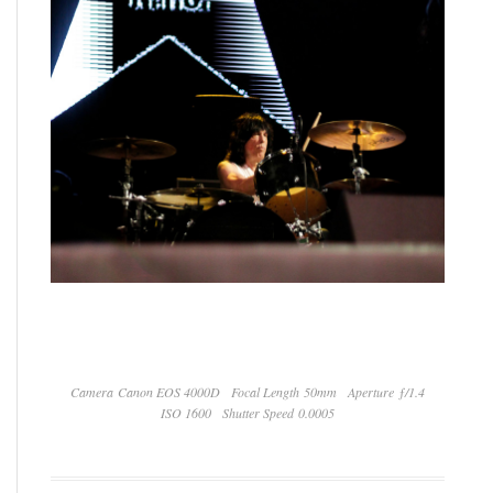
Camera Canon EOS 4000D
Focal Length 50mm
Aperture ƒ/1.4
ISO 1600
Shutter Speed 0.0005