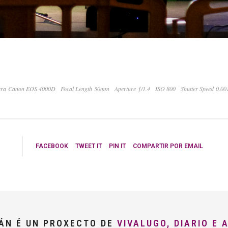
ra Canon EOS 4000D
Focal Length 50mm
Aperture ƒ/1.4
ISO 800
Shutter Speed 0.0
FACEBOOK
TWEET IT
PIN IT
COMPARTIR POR EMAIL
LÁN É UN PROXECTO DE
VIVALUGO, DIARIO E 