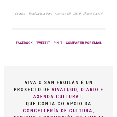
Camera
Focal Length 0mm
Aperture ƒ/0
ISO 0
Shutter Speed 0
FACEBOOK
TWEET IT
PIN IT
COMPARTIR POR EMAIL
VIVA O SAN FROILÁN É UN
PROXECTO DE
VIVALUGO, DIARIO E
AXENDA CULTURAL,
QUE CONTA CO APOIO DA
CONCELLERÍA DE CULTURA,