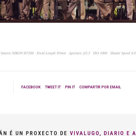
Camera NIKON D7200
Focal Length 85mm
Aperture ƒ/3.5
ISO 1000
Shutter Speed 0.0
FACEBOOK
TWEET IT
PIN IT
COMPARTIR POR EMAIL
LÁN É UN PROXECTO DE
VIVALUGO, DIARIO E 