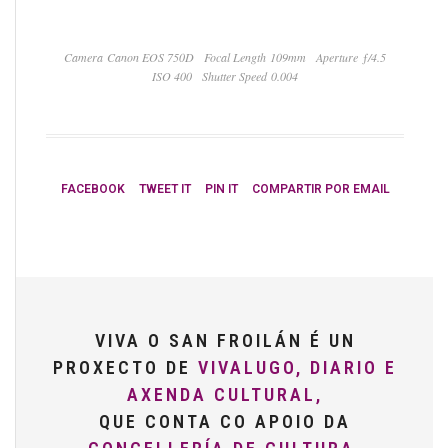
Camera Canon EOS 750D
Focal Length 109mm
Aperture ƒ/4.5
ISO 400
Shutter Speed 0.004
FACEBOOK
TWEET IT
PIN IT
COMPARTIR POR EMAIL
VIVA O SAN FROILÁN É UN
PROXECTO DE
VIVALUGO, DIARIO E
AXENDA CULTURAL,
QUE CONTA CO APOIO DA