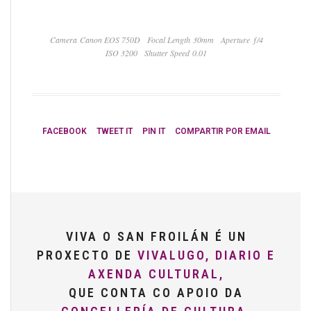
Camera Canon EOS 750D
Focal Length 30mm
Aperture ƒ/4
ISO 3200
Shutter Speed 0.01
FACEBOOK
TWEET IT
PIN IT
COMPARTIR POR EMAIL
VIVA O SAN FROILÁN É UN
PROXECTO DE
VIVALUGO, DIARIO E
AXENDA CULTURAL,
QUE CONTA CO APOIO DA