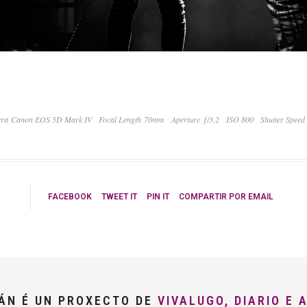
ra Canon EOS 5D Mark IV
Focal Length 70mm
Aperture ƒ/3.2
ISO 800
Shutter Speed
FACEBOOK
TWEET IT
PIN IT
COMPARTIR POR EMAIL
LÁN É UN PROXECTO DE
VIVALUGO, DIARIO E 