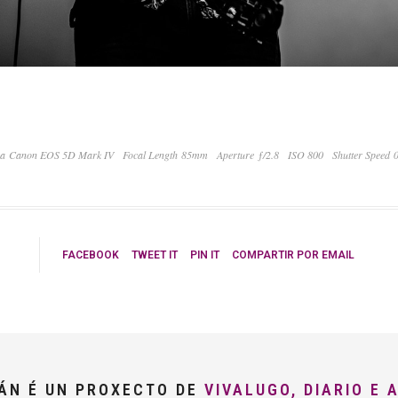
a Canon EOS 5D Mark IV
Focal Length 85mm
Aperture ƒ/2.8
ISO 800
Shutter Speed 
FACEBOOK
TWEET IT
PIN IT
COMPARTIR POR EMAIL
LÁN É UN PROXECTO DE
VIVALUGO, DIARIO E 