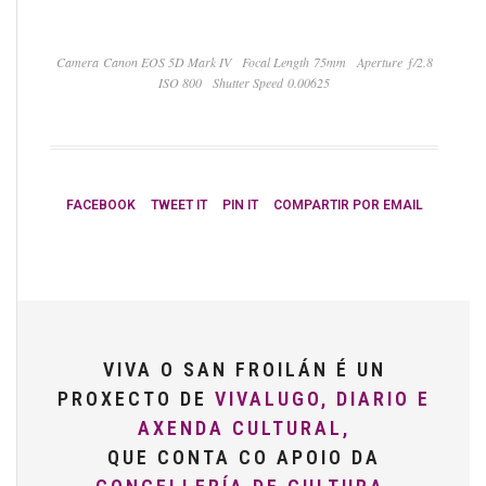
Camera Canon EOS 5D Mark IV
Focal Length 75mm
Aperture ƒ/2.8
ISO 800
Shutter Speed 0.00625
FACEBOOK
TWEET IT
PIN IT
COMPARTIR POR EMAIL
VIVA O SAN FROILÁN É UN
PROXECTO DE
VIVALUGO, DIARIO E
AXENDA CULTURAL,
QUE CONTA CO APOIO DA