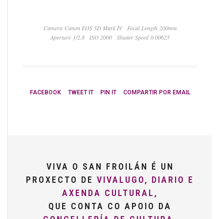
Camera Canon EOS 5D Mark IV
Focal Length 200mm
Aperture ƒ/2.8
ISO 2000
Shutter Speed 0.00625
FACEBOOK
TWEET IT
PIN IT
COMPARTIR POR EMAIL
VIVA O SAN FROILÁN É UN
PROXECTO DE
VIVALUGO, DIARIO E
AXENDA CULTURAL,
QUE CONTA CO APOIO DA