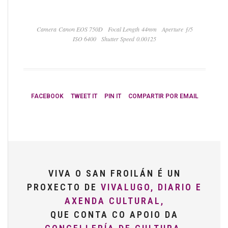
Camera Canon EOS 750D
Focal Length 44mm
Aperture ƒ/5
ISO 6400
Shutter Speed 0.00125
FACEBOOK
TWEET IT
PIN IT
COMPARTIR POR EMAIL
VIVA O SAN FROILÁN É UN
PROXECTO DE
VIVALUGO, DIARIO E
AXENDA CULTURAL,
QUE CONTA CO APOIO DA