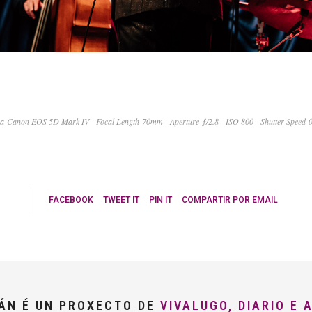
a Canon EOS 5D Mark IV
Focal Length 70mm
Aperture ƒ/2.8
ISO 800
Shutter Speed 
FACEBOOK
TWEET IT
PIN IT
COMPARTIR POR EMAIL
LÁN É UN PROXECTO DE
VIVALUGO, DIARIO E 