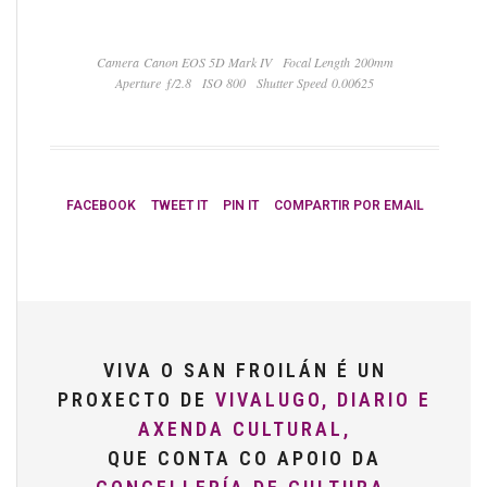
Camera Canon EOS 5D Mark IV
Focal Length 200mm
Aperture ƒ/2.8
ISO 800
Shutter Speed 0.00625
FACEBOOK
TWEET IT
PIN IT
COMPARTIR POR EMAIL
VIVA O SAN FROILÁN É UN
PROXECTO DE
VIVALUGO, DIARIO E
AXENDA CULTURAL,
QUE CONTA CO APOIO DA