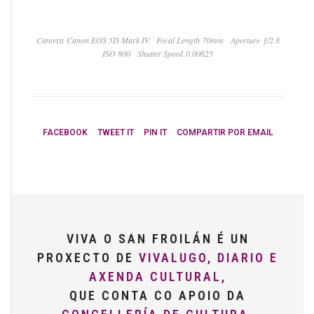
Camera Canon EOS 5D Mark IV
Focal Length 70mm
Aperture ƒ/2.8
ISO 800
Shutter Speed 0.00625
FACEBOOK
TWEET IT
PIN IT
COMPARTIR POR EMAIL
VIVA O SAN FROILÁN É UN
PROXECTO DE
VIVALUGO, DIARIO E
AXENDA CULTURAL,
QUE CONTA CO APOIO DA