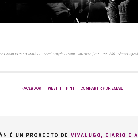
a Canon EOS 5D Mark IV
Focal Length 125mm
Aperture ƒ/3.5
ISO 800
Shutter Spee
FACEBOOK
TWEET IT
PIN IT
COMPARTIR POR EMAIL
LÁN É UN PROXECTO DE
VIVALUGO, DIARIO E 