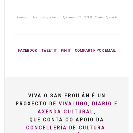
Camera
Focal Length 0mm
Aperture ƒ/0
ISO 0
Shutter Speed 0
FACEBOOK
TWEET IT
PIN IT
COMPARTIR POR EMAIL
VIVA O SAN FROILÁN É UN
PROXECTO DE
VIVALUGO, DIARIO E
AXENDA CULTURAL,
QUE CONTA CO APOIO DA
CONCELLERÍA DE CULTURA,