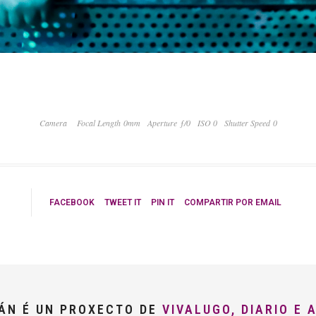
Camera
Focal Length 0mm
Aperture ƒ/0
ISO 0
Shutter Speed 0
FACEBOOK
TWEET IT
PIN IT
COMPARTIR POR EMAIL
LÁN É UN PROXECTO DE
VIVALUGO, DIARIO E 