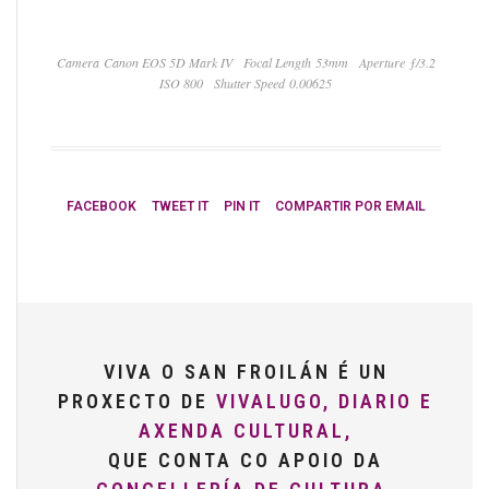
Camera Canon EOS 5D Mark IV
Focal Length 53mm
Aperture ƒ/3.2
ISO 800
Shutter Speed 0.00625
FACEBOOK
TWEET IT
PIN IT
COMPARTIR POR EMAIL
VIVA O SAN FROILÁN É UN
PROXECTO DE
VIVALUGO, DIARIO E
AXENDA CULTURAL,
QUE CONTA CO APOIO DA