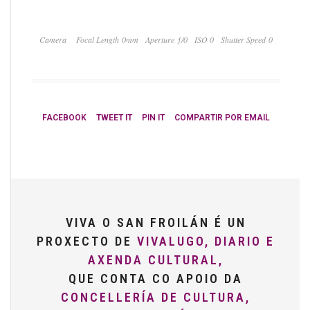
Camera
Focal Length 0mm
Aperture ƒ/0
ISO 0
Shutter Speed 0
FACEBOOK
TWEET IT
PIN IT
COMPARTIR POR EMAIL
VIVA O SAN FROILÁN É UN
PROXECTO DE
VIVALUGO, DIARIO E
AXENDA CULTURAL,
QUE CONTA CO APOIO DA
CONCELLERÍA DE CULTURA,